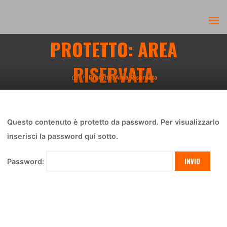
Skip
to
content
PROTETTO: AREA
RISERVATA
Home
Protetto: Area Riservata
Questo contenuto è protetto da password. Per visualizzarlo
inserisci la password qui sotto.
Password: