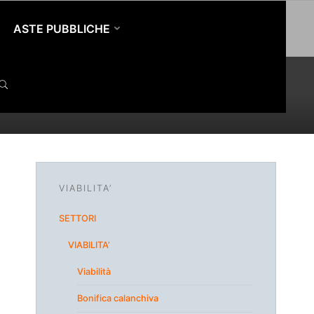
ASTE PUBBLICHE
SEARCH
VIABILITA’
SETTORI
VIABILITA’
Viabilità
Bonifica calanchiva