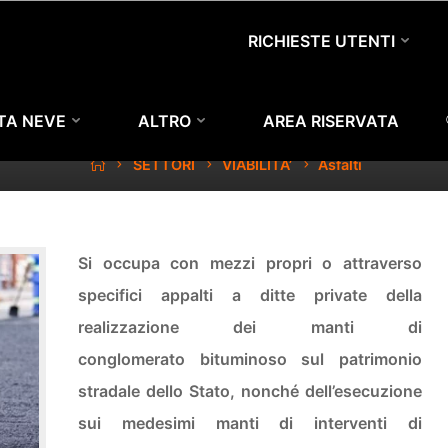
I NOSTRI SERVIZI
RICHIESTE UTENTI
ASFALTI
TTA NEVE
ALTRO
AREA RISERVATA
Home
SETTORI
VIABILITA’
Asfalti
Si occupa con mezzi propri o attraverso
specifici appalti a ditte private della
realizzazione dei manti di
conglomerato bituminoso sul patrimonio
stradale dello Stato, nonché dell’esecuzione
sui medesimi manti di interventi di