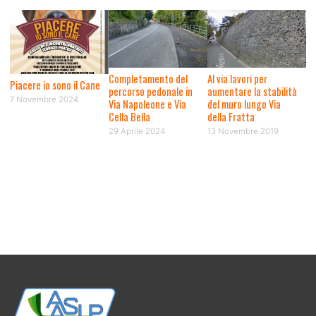
Completamento del
Al via lavori per
Piacere io sono il Cane
percorso pedonale in
aumentare la stabilità
7 Novembre 2024
Via Napoleone e Via
del muro lungo Via
Cella Bella
della Fratta
29 Aprile 2024
13 Novembre 2019