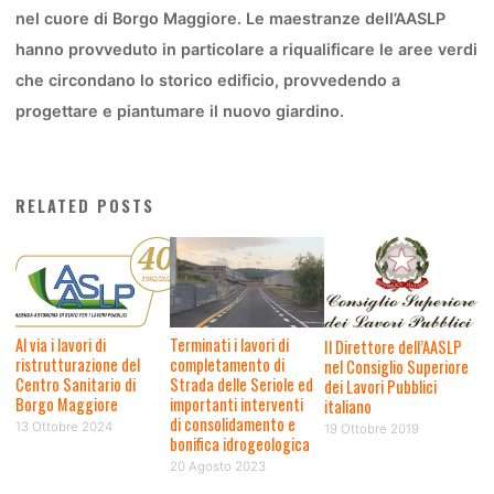
nel cuore di Borgo Maggiore. Le maestranze dell’AASLP
hanno provveduto in particolare a riqualificare le aree verdi
che circondano lo storico edificio, provvedendo a
progettare e piantumare il nuovo giardino.
RELATED POSTS
Al via i lavori di
Terminati i lavori di
Il Direttore dell’AASLP
ristrutturazione del
completamento di
nel Consiglio Superiore
Centro Sanitario di
Strada delle Seriole ed
dei Lavori Pubblici
Borgo Maggiore
importanti interventi
italiano
di consolidamento e
13 Ottobre 2024
19 Ottobre 2019
bonifica idrogeologica
20 Agosto 2023