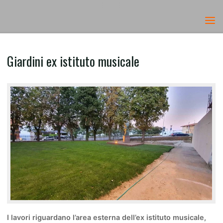
Skip
GIARDINI EX ISTITUTO
to
Home
News
Giardini ex istituto musicale
content
MUSICALE
Giardini ex istituto musicale
I lavori riguardano l’area esterna dell’ex istituto musicale,