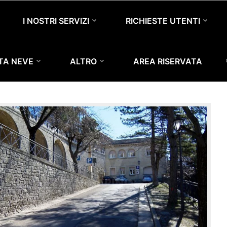
I NOSTRI SERVIZI
RICHIESTE UTENTI
Home
News
Nuova sede Ufficio del Turismo
A SEDE UFFICIO DEL TU
TTA NEVE
ALTRO
AREA RISERVATA
ova sede Ufficio del Turismo