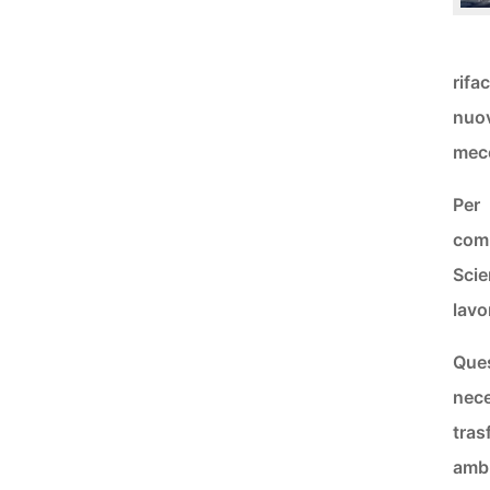
rifa
nuov
mecc
Per
com
Scie
lavo
Ques
nece
tras
ambi