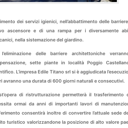
cimento dei servizi igienici, nell’abbattimento delle barrier
o ascensore e di una rampa per i diversamente abili, 
anici, nella sistemazione del giardino.
 l’eliminazione delle barriere architettoniche verr
pensazione, sette piante in località Poggio Castella
ntifico. L’impresa Edile Titano srl si è aggiudicata l’esecuz
ri avranno una durata di 600 giorni naturali e consecutivi.
t’opera di ristrutturazione permetterà il trasferimento d
ssita ormai da anni di importanti lavori di manutenzi
ferimento consentirà inoltre di convertire l’attuale sede d
to turistico valorizzandone la posizione di alto valore pae